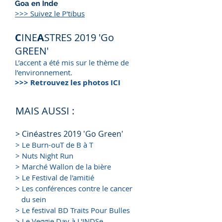
Goa en Inde
>>> Suivez le P'tibus
C
INE
A
STRES 2019 'Go
GREEN'
L’accent a été mis sur le thème de
l’environnement.
>>> Retrouvez les photos
ICI
MAIS AUSSI :
> Cinéastres 2019
'Go Green'
> Le Burn-ouT de B à T
> Nuts Night Run
> Marché Wallon de la bière
> Le Festival de l'amitié
> Les conférences contre le cancer
du sein
> Le festival BD Traits Pour Bulles
> Le Veggie Day à L'INDSe